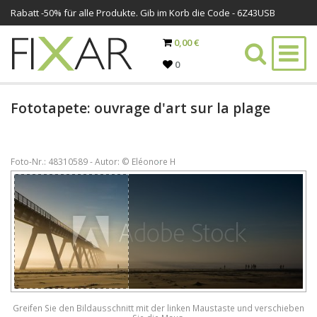
Rabatt -
50%
für alle Produkte. Gib im Korb die Code - 6Z43USB
0,00 €
0
Fototapete: ouvrage d'art sur la plage
Foto-Nr.: 48310589 - Autor: © Eléonore H
Greifen Sie den Bildausschnitt mit der linken Maustaste und verschieben