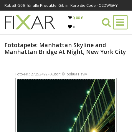
Rabatt -
50%
für alle Produkte. Gib im Korb die Code - Q2DWGHY
0,00 €
0
Fototapete: Manhattan Skyline and
Manhattan Bridge At Night, New York City
Foto-Nr.: 27253492 - Autor: © Joshua Haviv