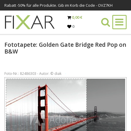
Rabatt -
50%
für alle Produkte. Gib im Korb die Code - OVZ7KH
0,00 €
0
Fototapete: Golden Gate Bridge Red Pop on
B&W
Foto-Nr.: 82486303 - Autor: © diak