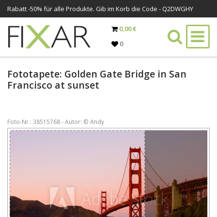
Rabatt -
50%
für alle Produkte. Gib im Korb die Code - Q2DWGHY
0,00 €
0
Fototapete: Golden Gate Bridge in San
Francisco at sunset
Foto-Nr.: 38515768 - Autor: © Andy