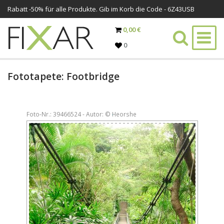
Rabatt -
50%
für alle Produkte. Gib im Korb die Code - 6Z43USB
0,00 €
0
Fototapete: Footbridge
Foto-Nr.: 39466524 - Autor: © Heorshe