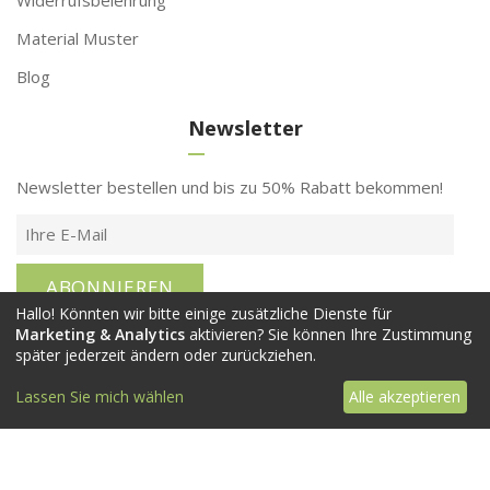
Material Muster
Blog
Newsletter
Newsletter bestellen und bis zu 50% Rabatt bekommen!
ABONNIEREN
Hallo! Könnten wir bitte einige zusätzliche Dienste für
Marketing & Analytics
aktivieren? Sie können Ihre Zustimmung
Ihre Daten werden nicht weitergegeben! Den Newsletter
später jederzeit ändern oder zurückziehen.
können Sie jederzeit abbestellen.
Lassen Sie mich wählen
Alle akzeptieren