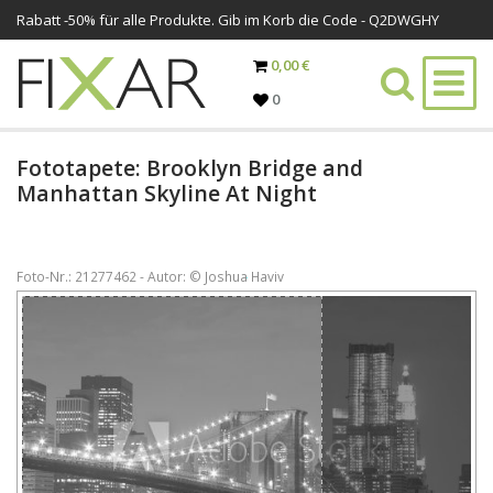
Rabatt -
50%
für alle Produkte. Gib im Korb die Code - Q2DWGHY
0,00 €
0
Fototapete: Brooklyn Bridge and
Manhattan Skyline At Night
Foto-Nr.: 21277462 - Autor: © Joshua Haviv