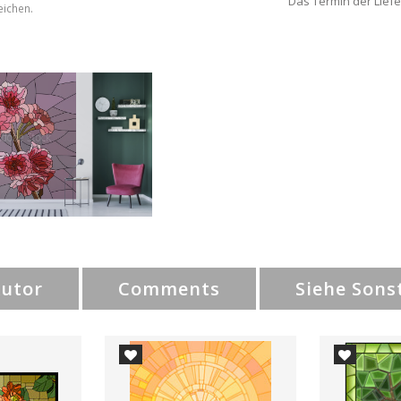
Das Termin der Liefe
eichen.
Autor
Comments
Siehe Sons