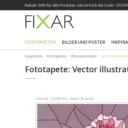
Rabatt -
50%
für alle Produkte. Gib im Korb die Code - OVZ7
FOTOTAPETEN
BILDER UND POSTER
INSPIR
Hauptseite
Fototapeten
Blumenmotiven
Vector illustrati
Fototapete: Vector illustra
Foto-Nr.: 53295270 - Autor: © vertyr