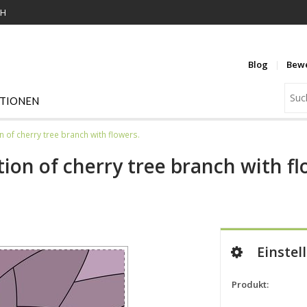
KH
Blog
Bew
ATIONEN
on of cherry tree branch with flowers.
tion of cherry tree branch with fl
Einstel
Produkt: