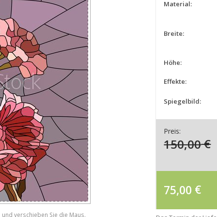
Material:
Breite:
Höhe:
Effekte:
Spiegelbild:
Preis:
150,00
€
75,00
€
e und verschieben Sie die Maus.