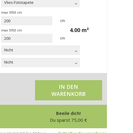
Vlies-Fototapete
max
5953
cm
cm
4.00
m²
max
5953
cm
cm
Nicht
Nicht
IN DEN
WARENKORB
Beeile dich!
Du sparst
75,00
€