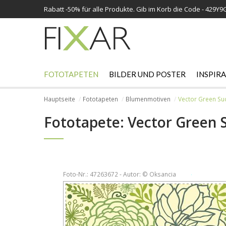
Rabatt -
50%
für alle Produkte. Gib im Korb die Code - 429Y9
FOTOTAPETEN
BILDER UND POSTER
INSPIR
Hauptseite
Fototapeten
Blumenmotiven
Vector Green Su
Fototapete: Vector Green 
Foto-Nr.: 47263672 - Autor: © Oksancia