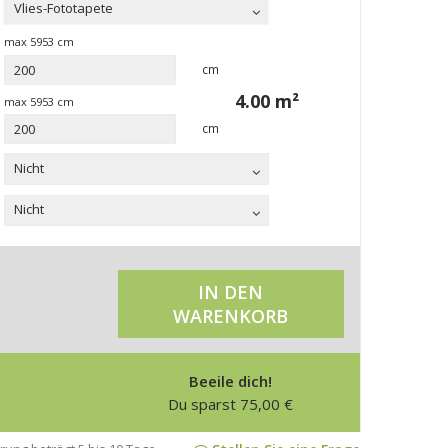
Vlies-Fototapete
max
5953
cm
cm
4.00
m²
max
5953
cm
cm
Nicht
Nicht
IN DEN
WARENKORB
Beeile dich!
Du sparst
75,00
€