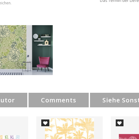
Das Termin der Liefe
eichen.
Autor
Comments
Siehe Sons