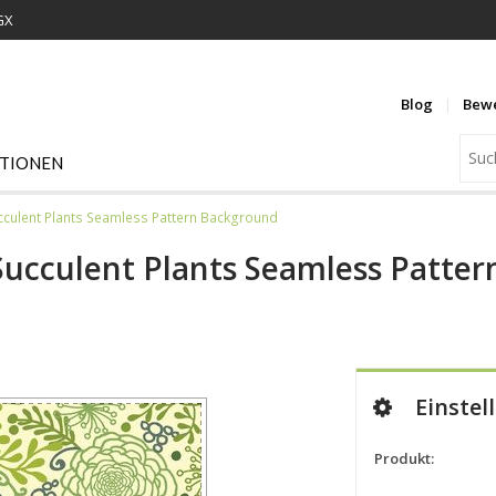
GX
Blog
Bew
ATIONEN
cculent Plants Seamless Pattern Background
Succulent Plants Seamless Patte
Einstel
Produkt: