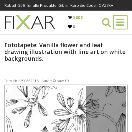
Rabatt -
50%
für alle Produkte. Gib im Korb die Code - OVZ7KH
0,00 €
0
Fototapete: Vanilla flower and leaf
drawing illustration with line art on white
backgrounds.
Foto-Nr.: 290682316 - Autor: © suwi19