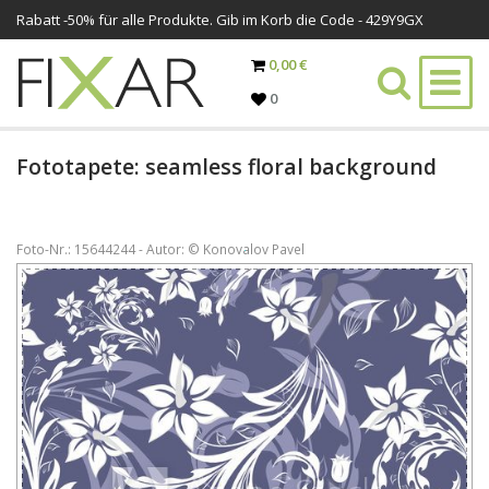
Rabatt -
50%
für alle Produkte. Gib im Korb die Code - 429Y9GX
0,00 €
0
Fototapete: seamless floral background
Foto-Nr.: 15644244 - Autor: © Konovalov Pavel