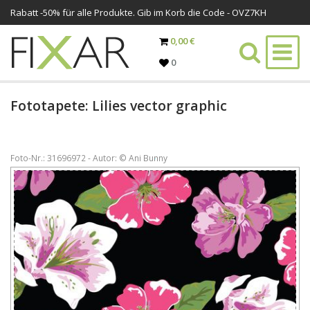
Rabatt -
50%
für alle Produkte. Gib im Korb die Code - OVZ7KH
0,00 €
0
Fototapete: Lilies vector graphic
Foto-Nr.: 31696972 - Autor: © Ani Bunny