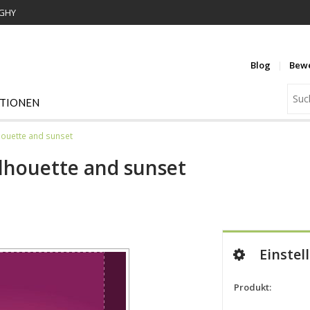
WGHY
Blog
Bew
ATIONEN
houette and sunset
ilhouette and sunset
Einstel
Produkt: