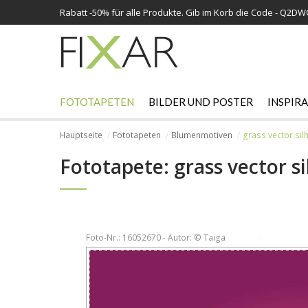
Rabatt -
50%
für alle Produkte. Gib im Korb die Code - Q2D
FOTOTAPETEN
BILDER UND POSTER
INSPIR
Hauptseite
Fototapeten
Blumenmotiven
grass vector sil
Fototapete: grass vector s
Foto-Nr.: 16052670 - Autor: © Taiga