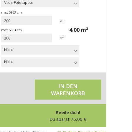
Vlies-Fototapete
max
5953
cm
cm
4.00
m²
max
5953
cm
cm
Nicht
Nicht
IN DEN
WARENKORB
Beeile dich!
Du sparst
75,00
€