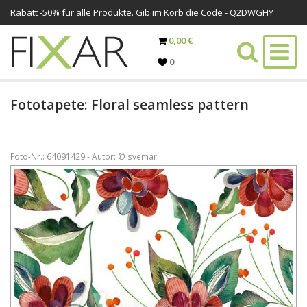
Rabatt -
50%
für alle Produkte. Gib im Korb die Code - Q2DWGHY
0,00 €
0
Fototapete: Floral seamless pattern
Foto-Nr.: 64091429 - Autor: © svemar