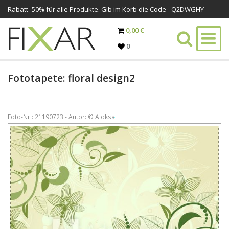
Rabatt -
50%
für alle Produkte. Gib im Korb die Code - Q2DWGHY
0,00 €
0
Fototapete: floral design2
Foto-Nr.: 21190723 - Autor: © Aloksa