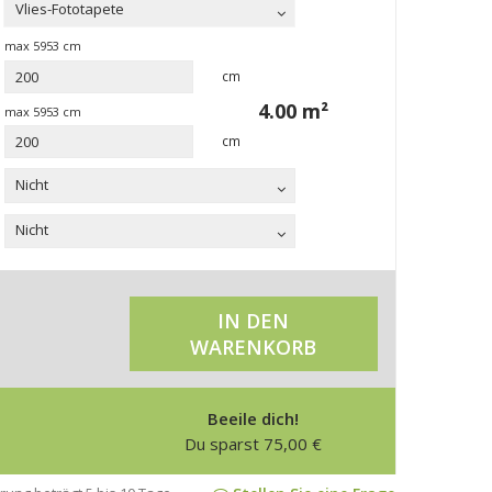
Vlies-Fototapete
max
5953
cm
cm
4.00
m²
max
5953
cm
cm
Nicht
Nicht
IN DEN
WARENKORB
Beeile dich!
Du sparst
75,00
€