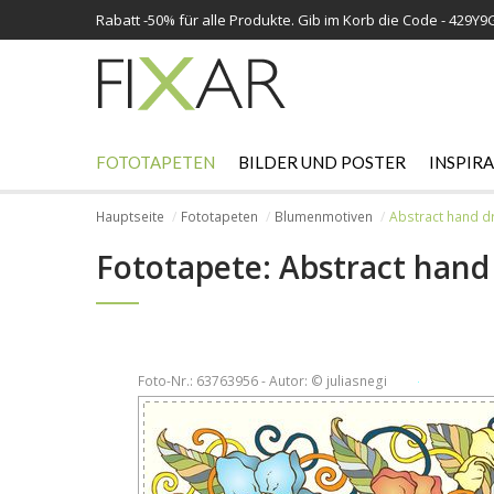
Rabatt -
50%
für alle Produkte. Gib im Korb die Code - 429Y9
FOTOTAPETEN
BILDER UND POSTER
INSPIR
Hauptseite
Fototapeten
Blumenmotiven
Abstract hand d
Fototapete: Abstract hand
Foto-Nr.: 63763956 - Autor: © juliasnegi