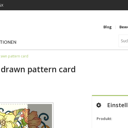
GX
Blog
Bew
ATIONEN
rawn pattern card
 drawn pattern card
Einstel
Produkt: