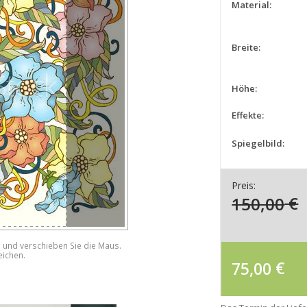
Material:
Breite:
Höhe:
Effekte:
Spiegelbild:
Preis:
150,00
€
e und verschieben Sie die Maus.
eichen.
75,00
€