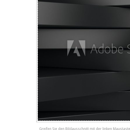
Greifen Sie den Bildausschnitt mit der linken Maustast