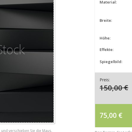
Material:
Breite:
Höhe:
Effekte:
Spiegelbild:
Preis:
150,00
€
75,00
€
e und verschieben Sie die Maus.