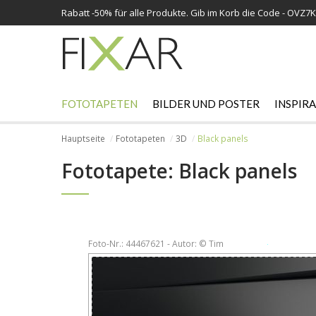
Rabatt -
50%
für alle Produkte. Gib im Korb die Code - OVZ7
FOTOTAPETEN
BILDER UND POSTER
INSPIR
Hauptseite
Fototapeten
3D
Black panels
Fototapete: Black panels
Foto-Nr.: 44467621 - Autor: © Tim