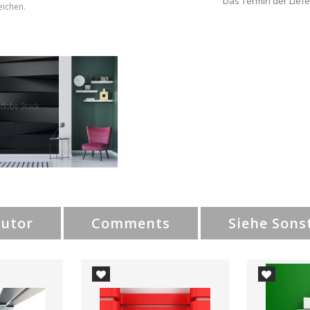
Das Termin der Liefe
eichen.
Autor
Comments
Siehe Sons