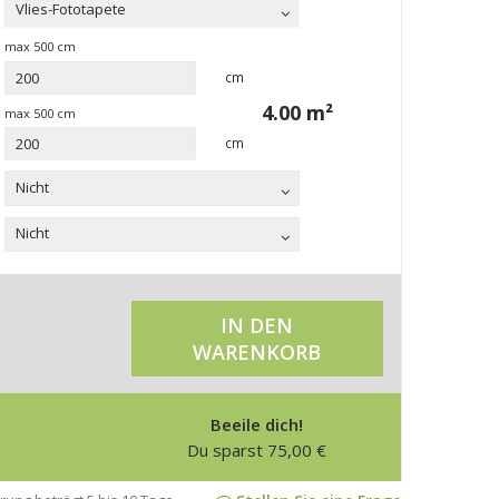
Vlies-Fototapete
max
500
cm
cm
4.00
m²
max
500
cm
cm
Nicht
Nicht
IN DEN
WARENKORB
Beeile dich!
Du sparst
75,00
€