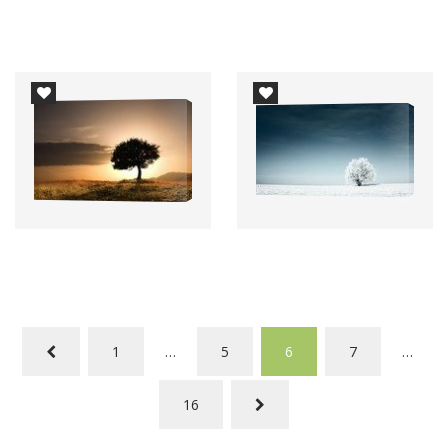
1
…
5
6
7
…
16