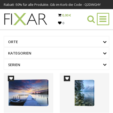
Rabatt -
50%
für alle Produkte. Gib im Korb die Code - Q2DWGHY
0,00 €
0
ORTE
KATEGORIEN
SERIEN